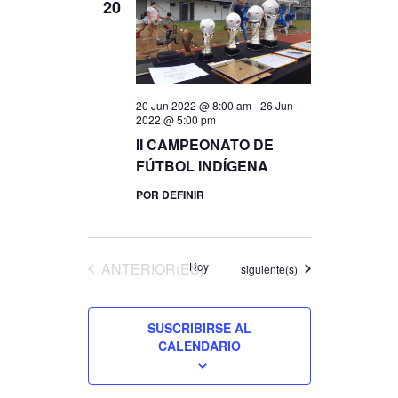
20
20 Jun 2022 @ 8:00 am
-
26 Jun
2022 @ 5:00 pm
II CAMPEONATO DE
FÚTBOL INDÍGENA
POR DEFINIR
EVENTOS
ANTERIOR(ES)
Hoy
Eventos
siguiente(s)
SUSCRIBIRSE AL
CALENDARIO