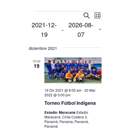
EVENTOS
NAVEGACIÓN
NAVEGACI
BUSCAR
LISTA
DE
DE
2021-12-
2026-08-
 - 
VISTAS
BÚSQUEDA
19
07
DE
Y
Selecciona
EVENTO
diciembre 2021
VISTAS
la
DE
fecha.
DOM
19
EVENTOS
19 Dic 2021 @ 8:00 am
-
20 Mar
2022 @ 5:00 pm
Torneo Fútbol Indígena
Estadio: Maracana
Estadio
Maracaná, Cinta Costera 3,
Panamá, Panama, Panamá,
Panamá