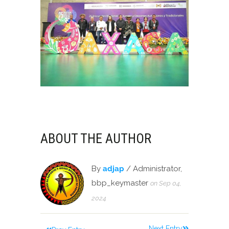
ABOUT THE AUTHOR
By
adjap
/ Administrator,
bbp_keymaster
on Sep 04,
2024
Next Entry