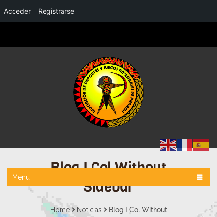
Acceder
Registrarse
Blog I Col Without
Menu
Sidebar
Home
Noticias
Blog I Col Without