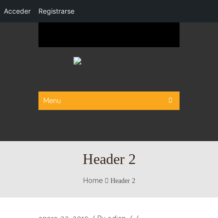
Acceder
Registrarse
Menu
Header 2
Home
Header 2