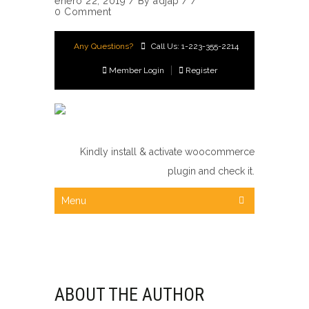
enero 22, 2019
/
By
adjap
/ /
0 Comment
Any Questions?
Call Us: 1-223-355-2214
Member Login
Register
Kindly install & activate woocommerce
plugin and check it.
Menu
ABOUT THE AUTHOR