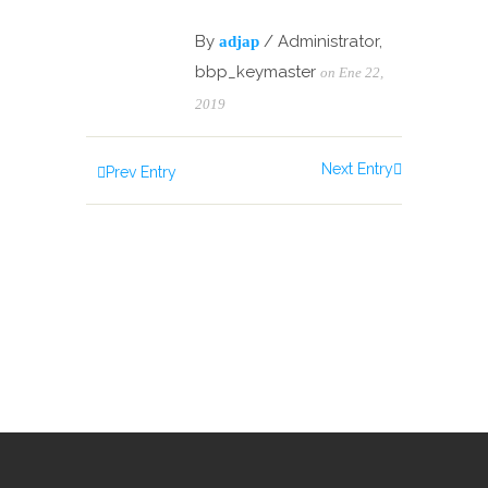
By
/ Administrator,
adjap
bbp_keymaster
on Ene 22,
2019
Next Entry
Prev Entry